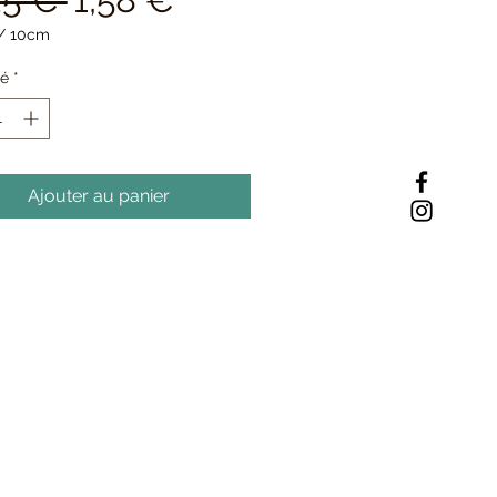
original
promotionnel
/
10cm
té
*
ètres
Ajouter au panier