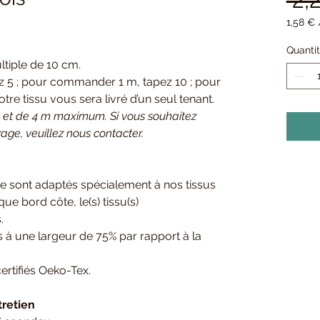
1,58 €
1,58 €
pour
Quanti
10
tiple de 10 cm.
Centim
5 ; pour commander 1 m, tapez 10 ; pour
re tissu vous sera livré d’un seul tenant.
t de 4 m maximum. Si vous souhaitez
e, veuillez nous contacter.
e sont adaptés spécialement à nos tissus
e bord côte, le(s) tissu(s)
.
s à une largeur de 75% par rapport à la
ertifiés Oeko-Tex.
tretien