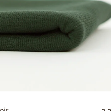
ois
 2,