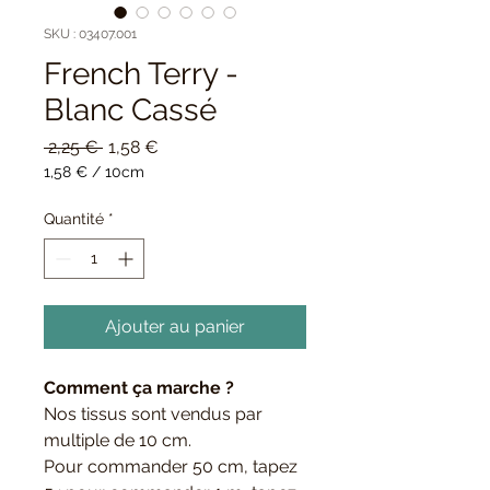
SKU : 03407.001
French Terry -
Blanc Cassé
Prix
Prix
 2,25 € 
1,58 €
original
promotionnel
1,58 €
/
10cm
1,58 €
pour
Quantité
*
10
Centimètres
Ajouter au panier
Comment ça marche ?
Nos tissus sont vendus par
multiple de 10 cm.
Pour commander 50 cm, tapez