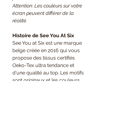
Attention: Les couleurs sur votre
écran peuvent différer de la
réalité.
Histoire de See You At Six
See You at Six est une marque
belge créée en 2016 qui vous
propose des tissus certifiés
Oeko-Tex ultra tendance et
d'une qualité au top. Les motifs
sont originaux et les couleurs
sélectionnées avec soin. Une
nouvelle collection sort chaque
saison avec des matières et des
coloris idéal pour la création de
vêtements pour tous les âges.