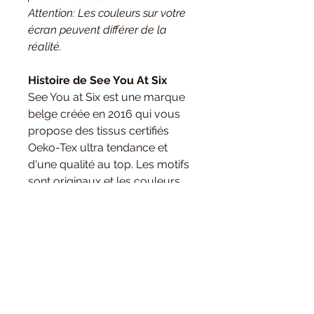
Attention: Les couleurs sur votre
écran peuvent différer de la
réalité.
Histoire de See You At Six
See You at Six est une marque
belge créée en 2016 qui vous
propose des tissus certifiés
Oeko-Tex ultra tendance et
d'une qualité au top. Les motifs
sont originaux et les couleurs
sélectionnées avec soin. Une
nouvelle collection sort chaque
saison avec des matières et des
coloris idéal pour la création de
vêtements pour tous les âges.