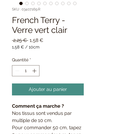
SKU : 03407.169.R
French Terry -
Verre vert clair
Prix
Prix
 2,25 € 
1,58 €
original
promotionnel
1,58 €
/
10cm
1,58 €
pour
Quantité
*
10
Centimètres
Ajouter au panier
Comment ça marche ?
Nos tissus sont vendus par
multiple de 10 cm.
Pour commander 50 cm, tapez